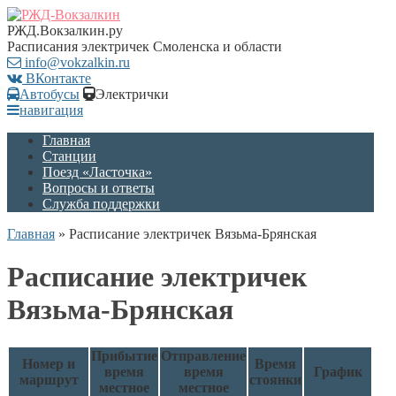
РЖД.Вокзалкин.ру
Расписания электричек Смоленска и области
info@vokzalkin.ru
ВКонтакте
Автобусы
Электрички
навигация
Главная
Станции
Поезд «Ласточка»
Вопросы и ответы
Служба поддержки
Главная
»
Расписание электричек Вязьма-Брянская
Расписание электричек
Вязьма-Брянская
Прибытие
Отправление
Номер и
Время
время
время
График
маршрут
стоянки
местное
местное